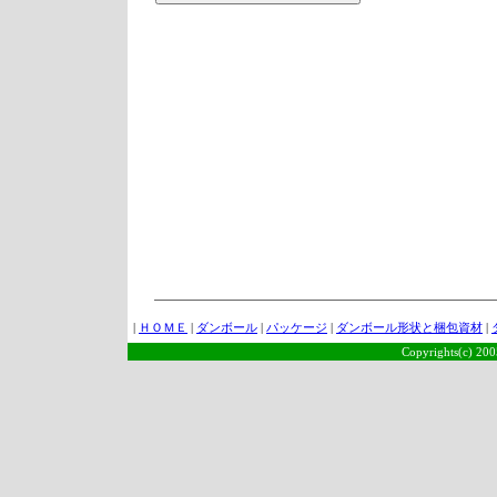
|
ＨＯＭＥ
|
ダンボール
|
パッケージ
|
ダンボール形状と梱包資材
|
Copyrights(c) 2