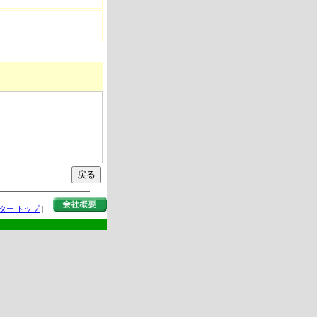
ター トップ
|