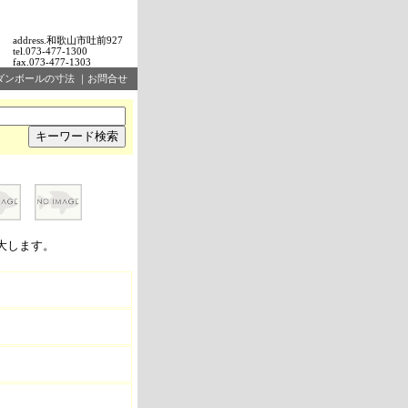
address.和歌山市吐前927
tel.073-477-1300
fax.073-477-1303
ダンボールの寸法
｜
お問合せ
大します。