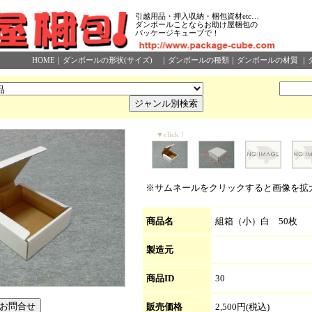
引越用品・押入収納・梱包資材etc…
ダンボールことならお助け屋梱包の
パッケージキューブで！
HOME
｜
ダンボールの形状(サイズ)
｜
ダンボールの種類
｜
ダンボールの材質
｜
▼click !
※サムネールをクリックすると画像を拡
商品名
組箱（小）白 50枚
製造元
商品ID
30
販売価格
2,500円(税込)