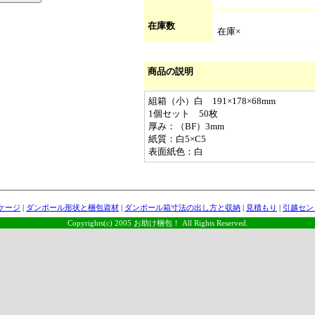
在庫数
在庫×
商品の説明
組箱（小）白 191×178×68mm
1個セット 50枚
厚み：（BF）3mm
紙質：白5×C5
表面紙色：白
ケージ
|
ダンボール形状と梱包資材
|
ダンボール箱寸法の出し方と収納
|
見積もり
|
引越セン
Copyrights(c) 2005 お助け梱包！ All Rights Reserved.