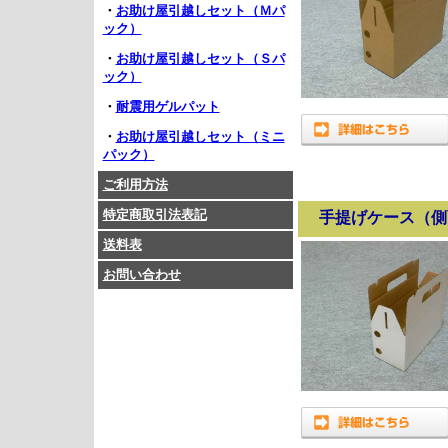
・
お助け屋引越しセット（Ｍパ
ック）
・
お助け屋引越しセット（Ｓパ
ック）
・
耐震用ゲルパット
・
お助け屋引越しセット（ミニ
パック）
ご利用方法
特定商取引法表記
手提げケース（側
送料表
お問い合わせ