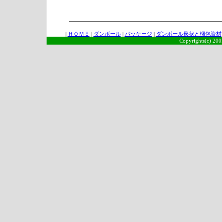
|
ＨＯＭＥ
|
ダンボール
|
パッケージ
|
ダンボール形状と梱包資材
Copyrights(c) 2