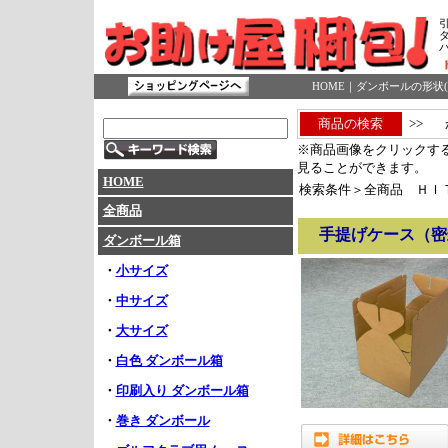
HOME
｜
ダンボールの形状(
商品の検索
>>
※商品画像をクリックす
見ることができます。
HOME
検索条件＞全商品 ＨＩＴ商
全商品
手提げケース（密
ダンボール箱
・
小サイズ
・
中サイズ
・
大サイズ
・
白色 ダンボール箱
・
印刷入り ダンボール箱
・
巻き ダンボール