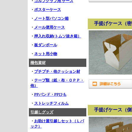
・
ゴルフクラブ用 ケース
・
ポスターケース
・
ノート型パソコン箱
手提げケース（密
・
メール便用ケース
・
押入れ収納(トムソ抜き箱）
・
板ダンボール
・
ネット用小物
梱包資材
・
プチプチ・他クッション材
・
テープ類（紙・布・ＯＰＰ・
他）
・
PPバンド・PPひも
・
ストレッチフィルム
手提げケース（側
引越しグッズ
・
お助け屋引越しセット（Ｌパ
ック）