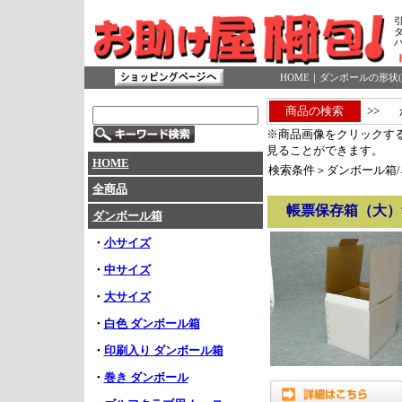
HOME
｜
ダンボールの形状(
商品の検索
>>
※商品画像をクリックす
見ることができます。
HOME
検索条件＞ダンボール箱/
全商品
帳票保存箱（大）無地
ダンボール箱
・
小サイズ
・
中サイズ
・
大サイズ
・
白色 ダンボール箱
・
印刷入り ダンボール箱
・
巻き ダンボール