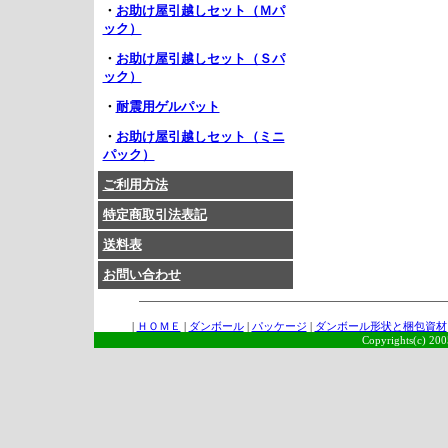
・
お助け屋引越しセット（Ｍパ
ック）
・
お助け屋引越しセット（Ｓパ
ック）
・
耐震用ゲルパット
・
お助け屋引越しセット（ミニ
パック）
ご利用方法
特定商取引法表記
送料表
お問い合わせ
|
ＨＯＭＥ
|
ダンボール
|
パッケージ
|
ダンボール形状と梱包資材
Copyrights(c) 2