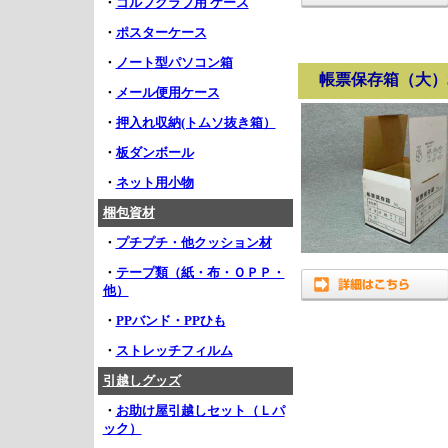
・
ゴルフクラブ用 ケース
・
ポスターケース
・
ノート型パソコン箱
帳票保存箱（大）385
・
メール便用ケース
・
押入れ収納(トムソ抜き箱）
・
板ダンボール
・
ネット用小物
梱包資材
・
プチプチ・他クッション材
・
テープ類（紙・布・ＯＰＰ・
他）
・
PPバンド・PPひも
・
ストレッチフィルム
引越しグッズ
・
お助け屋引越しセット（Ｌパ
ック）